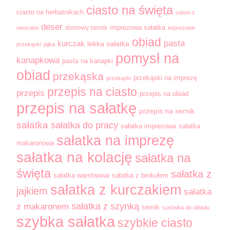
ciasto na święta
ciasto na herbatnikach
ciasto z
deser
domowy sernik
imprezowa sałatka
owocami
imprezowe
obiad
pasta
kurczak
lekka sałatka
przekąski
jajka
pomysł na
kanapkowa
pasta na kanapki
obiad
przekąska
przekąski na imprezę
przekąski
przepis na ciasto
przepis
przepis na obiad
przepis na sałatkę
przepis na sernik
sałatka
sałatka do pracy
sałatka imprezowa
sałatka
sałatka na imprezę
makaronowa
sałatka na kolację
sałatka na
święta
sałatka z
sałatka warstwowa
sałatka z brokułem
sałatka z kurczakiem
jajkiem
sałatka
sałatka z szynką
z makaronem
sernik
surówka do obiadu
szybka sałatka
szybkie ciasto