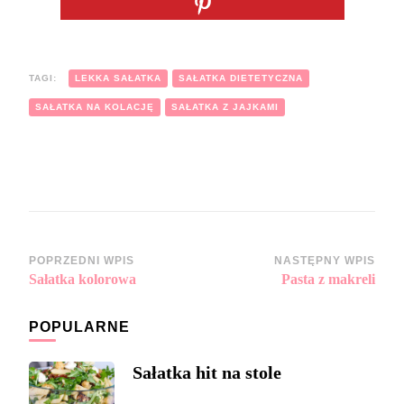
TAGI:
LEKKA SAŁATKA
SAŁATKA DIETETYCZNA
SAŁATKA NA KOLACJĘ
SAŁATKA Z JAJKAMI
Zobacz
POPRZEDNI WPIS
NASTĘPNY WPIS
Sałatka kolorowa
Pasta z makreli
wpisy
POPULARNE
Sałatka hit na stole