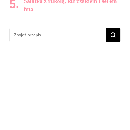
Sałatka z rukolą, kurczakiem i serem
feta
Szukasz
czegoś?