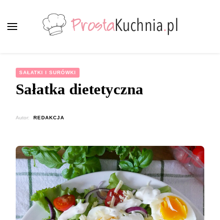
ProstaKuchnia.pl
Smaczne przepisy dla każdego!
SAŁATKI I SURÓWKI
Sałatka dietetyczna
Autor:
REDAKCJA