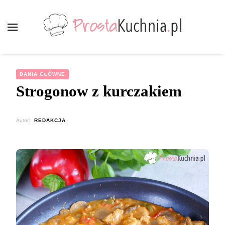
ProstaKuchnia.pl
Smaczne przepisy dla każdego!
DANIA GŁÓWNE
Strogonow z kurczakiem
Autor:
REDAKCJA