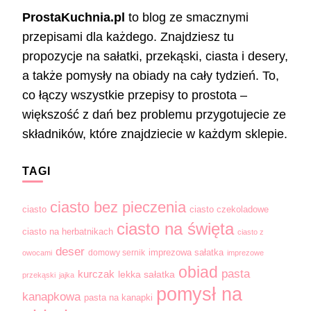
ProstaKuchnia.pl
to blog ze smacznymi
przepisami dla każdego. Znajdziesz tu
propozycje na sałatki, przekąski, ciasta i desery,
a także pomysły na obiady na cały tydzień. To,
co łączy wszystkie przepisy to prostota –
większość z dań bez problemu przygotujecie ze
składników, które znajdziecie w każdym sklepie.
TAGI
ciasto bez pieczenia
ciasto
ciasto czekoladowe
ciasto na święta
ciasto na herbatnikach
ciasto z
deser
domowy sernik
imprezowa sałatka
owocami
imprezowe
obiad
pasta
kurczak
lekka sałatka
przekąski
jajka
pomysł na
kanapkowa
pasta na kanapki