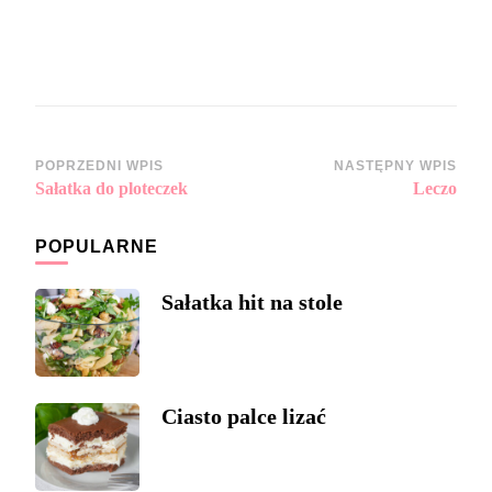
Zobacz
POPRZEDNI WPIS
NASTĘPNY WPIS
Sałatka do ploteczek
Leczo
wpisy
POPULARNE
Sałatka hit na stole
Ciasto palce lizać