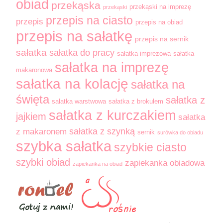
obiad
przekąska
przekąski na imprezę
przekąski
przepis na ciasto
przepis
przepis na obiad
przepis na sałatkę
przepis na sernik
sałatka
sałatka do pracy
sałatka imprezowa
sałatka
sałatka na imprezę
makaronowa
sałatka na kolację
sałatka na
święta
sałatka z
sałatka warstwowa
sałatka z brokułem
sałatka z kurczakiem
jajkiem
sałatka
sałatka z szynką
z makaronem
sernik
surówka do obiadu
szybka sałatka
szybkie ciasto
szybki obiad
zapiekanka obiadowa
zapiekanka na obiad