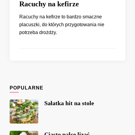
Racuchy na kefirze
Racuchy na kefirze to bardzo smaczne
placuszki, do których przygotowania nie
potrzeba drożdży.
POPULARNE
Sałatka hit na stole
Ciasto palce lizać