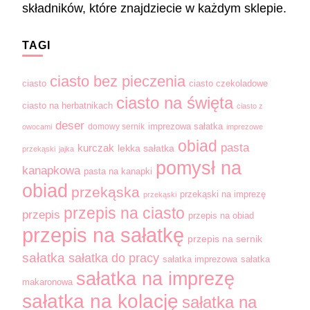
składników, które znajdziecie w każdym sklepie.
TAGI
ciasto bez pieczenia
ciasto
ciasto czekoladowe
ciasto na święta
ciasto na herbatnikach
ciasto z
deser
domowy sernik
imprezowa sałatka
owocami
imprezowe
obiad
pasta
kurczak
lekka sałatka
przekąski
jajka
pomysł na
kanapkowa
pasta na kanapki
obiad
przekąska
przekąski na imprezę
przekąski
przepis na ciasto
przepis
przepis na obiad
przepis na sałatkę
przepis na sernik
sałatka
sałatka do pracy
sałatka imprezowa
sałatka
sałatka na imprezę
makaronowa
sałatka na kolację
sałatka na