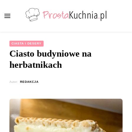
ProstaKuchnia.pl
Smaczne przepisy dla każdego!
CIASTA I DESERY
Ciasto budyniowe na
herbatnikach
Autor:
REDAKCJA