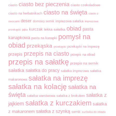
ciasto bez pieczenia
ciasto
ciasto czekoladowe
ciasto na święta
ciasto na herbatnikach
ciasto z
deser
domowy sernik
imprezowa sałatka
owocami
imprezowe
obiad
pasta
kurczak
lekka sałatka
przekąski
jajka
pomysł na
kanapkowa
pasta na kanapki
obiad
przekąska
przekąski na imprezę
przekąski
przepis na ciasto
przepis
przepis na obiad
przepis na sałatkę
przepis na sernik
sałatka
sałatka do pracy
sałatka imprezowa
sałatka
sałatka na imprezę
makaronowa
sałatka na kolację
sałatka na
święta
sałatka z
sałatka warstwowa
sałatka z brokułem
sałatka z kurczakiem
jajkiem
sałatka
sałatka z szynką
z makaronem
sernik
surówka do obiadu