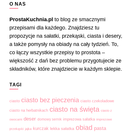
O NAS
ProstaKuchnia.pl
to blog ze smacznymi
przepisami dla każdego. Znajdziesz tu
propozycje na sałatki, przekąski, ciasta i desery,
a także pomysły na obiady na cały tydzień. To,
co łączy wszystkie przepisy to prostota –
większość z dań bez problemu przygotujecie ze
składników, które znajdziecie w każdym sklepie.
TAGI
ciasto bez pieczenia
ciasto
ciasto czekoladowe
ciasto na święta
ciasto na herbatnikach
ciasto z
deser
domowy sernik
imprezowa sałatka
owocami
imprezowe
obiad
pasta
kurczak
lekka sałatka
przekąski
jajka