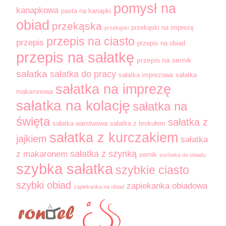
pomysł na
kanapkowa
pasta na kanapki
obiad
przekąska
przekąski na imprezę
przekąski
przepis na ciasto
przepis
przepis na obiad
przepis na sałatkę
przepis na sernik
sałatka
sałatka do pracy
sałatka imprezowa
sałatka
sałatka na imprezę
makaronowa
sałatka na kolację
sałatka na
święta
sałatka z
sałatka warstwowa
sałatka z brokułem
sałatka z kurczakiem
jajkiem
sałatka
sałatka z szynką
z makaronem
sernik
surówka do obiadu
szybka sałatka
szybkie ciasto
szybki obiad
zapiekanka obiadowa
zapiekanka na obiad