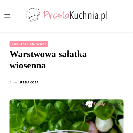
ProstaKuchnia.pl
Smaczne przepisy dla każdego!
SAŁATKI I SURÓWKI
Warstwowa sałatka
wiosenna
Autor:
REDAKCJA