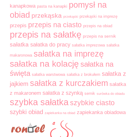
pomysł na
kanapkowa
pasta na kanapki
obiad
przekąska
przekąski na imprezę
przekąski
przepis na ciasto
przepis
przepis na obiad
przepis na sałatkę
przepis na sernik
sałatka
sałatka do pracy
sałatka imprezowa
sałatka
sałatka na imprezę
makaronowa
sałatka na kolację
sałatka na
święta
sałatka z
sałatka warstwowa
sałatka z brokułem
sałatka z kurczakiem
jajkiem
sałatka
sałatka z szynką
z makaronem
sernik
surówka do obiadu
szybka sałatka
szybkie ciasto
szybki obiad
zapiekanka obiadowa
zapiekanka na obiad