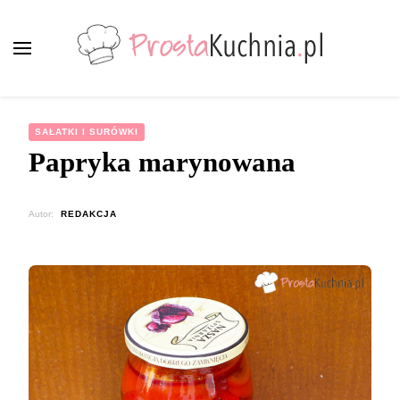
ProstaKuchnia.pl
Smaczne przepisy dla każdego!
SAŁATKI I SURÓWKI
Papryka marynowana
Autor:
REDAKCJA