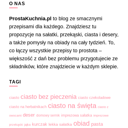
O NAS
ProstaKuchnia.pl
to blog ze smacznymi
przepisami dla każdego. Znajdziesz tu
propozycje na sałatki, przekąski, ciasta i desery,
a także pomysły na obiady na cały tydzień. To,
co łączy wszystkie przepisy to prostota –
większość z dań bez problemu przygotujecie ze
składników, które znajdziecie w każdym sklepie.
TAGI
ciasto bez pieczenia
ciasto
ciasto czekoladowe
ciasto na święta
ciasto na herbatnikach
ciasto z
deser
domowy sernik
imprezowa sałatka
owocami
imprezowe
obiad
pasta
kurczak
lekka sałatka
przekąski
jajka