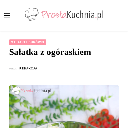
ProstaKuchnia.pl
Smaczne przepisy dla każdego!
SAŁATKI I SURÓWKI
Sałatka z ogóraskiem
Autor:
REDAKCJA