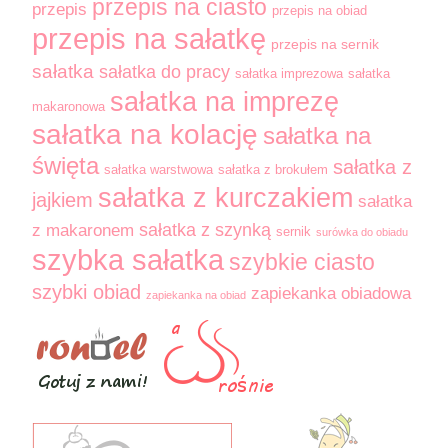
przepis na ciasto
przepis
przepis na obiad
przepis na sałatkę
przepis na sernik
sałatka
sałatka do pracy
sałatka imprezowa
sałatka
sałatka na imprezę
makaronowa
sałatka na kolację
sałatka na
święta
sałatka z
sałatka warstwowa
sałatka z brokułem
sałatka z kurczakiem
jajkiem
sałatka
sałatka z szynką
z makaronem
sernik
surówka do obiadu
szybka sałatka
szybkie ciasto
szybki obiad
zapiekanka obiadowa
zapiekanka na obiad