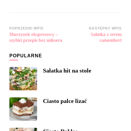
Zobacz
POPRZEDNI WPIS
NASTĘPNY WPIS
Murzynek ekspresowy –
Sałatka z serem
wpisy
szybki przepis bez miksera
camembert
POPULARNE
Sałatka hit na stole
Ciasto palce lizać