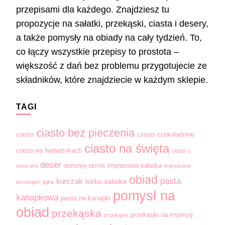
przepisami dla każdego. Znajdziesz tu
propozycje na sałatki, przekąski, ciasta i desery,
a także pomysły na obiady na cały tydzień. To,
co łączy wszystkie przepisy to prostota –
większość z dań bez problemu przygotujecie ze
składników, które znajdziecie w każdym sklepie.
TAGI
ciasto bez pieczenia
ciasto
ciasto czekoladowe
ciasto na święta
ciasto na herbatnikach
ciasto z
deser
domowy sernik
imprezowa sałatka
owocami
imprezowe
obiad
pasta
kurczak
lekka sałatka
przekąski
jajka
pomysł na
kanapkowa
pasta na kanapki
obiad
przekąska
przekąski na imprezę
przekąski