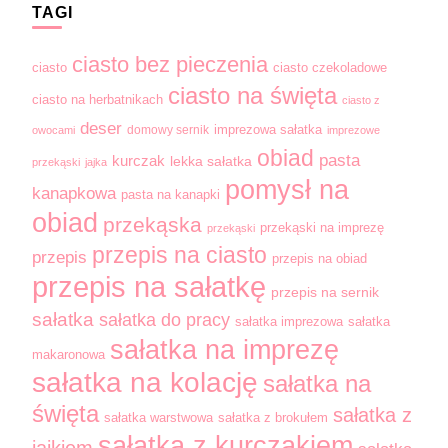
TAGI
ciasto bez pieczenia
ciasto
ciasto czekoladowe
ciasto na święta
ciasto na herbatnikach
ciasto z
deser
domowy sernik
imprezowa sałatka
owocami
imprezowe
obiad
pasta
kurczak
lekka sałatka
przekąski
jajka
pomysł na
kanapkowa
pasta na kanapki
obiad
przekąska
przekąski na imprezę
przekąski
przepis na ciasto
przepis
przepis na obiad
przepis na sałatkę
przepis na sernik
sałatka
sałatka do pracy
sałatka imprezowa
sałatka
sałatka na imprezę
makaronowa
sałatka na kolację
sałatka na
święta
sałatka z
sałatka warstwowa
sałatka z brokułem
sałatka z kurczakiem