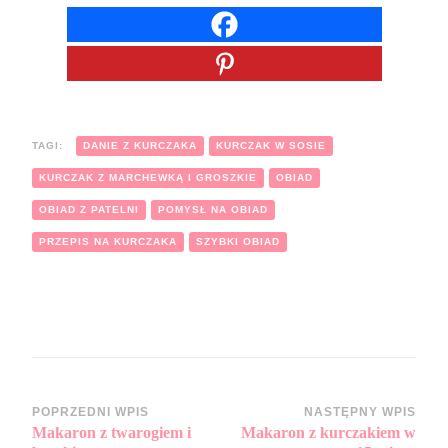
TAGI:
DANIE Z KURCZAKA
KURCZAK W SOSIE
KURCZAK Z MARCHEWKĄ I GROSZKIE
OBIAD
OBIAD Z PATELNI
POMYSŁ NA OBIAD
PRZEPIS NA KURCZAKA
SZYBKI OBIAD
Zobacz
POPRZEDNI WPIS
NASTĘPNY WPIS
Makaron z twarogiem i
Makaron z kurczakiem w
wpisy