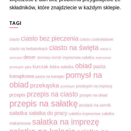
składników, które znajdziecie w każdym sklepie.
TAGI
ciasto bez pieczenia
ciasto
ciasto czekoladowe
ciasto na święta
ciasto na herbatnikach
ciasto z
deser
domowy sernik
imprezowa sałatka
owocami
imprezowe
obiad
pasta
kurczak
lekka sałatka
przekąski
jajka
pomysł na
kanapkowa
pasta na kanapki
obiad
przekąska
przekąski na imprezę
przekąski
przepis na ciasto
przepis
przepis na obiad
przepis na sałatkę
przepis na sernik
sałatka
sałatka do pracy
sałatka imprezowa
sałatka
sałatka na imprezę
makaronowa