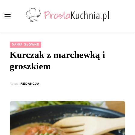
ProstaKuchnia.pl
Smaczne przepisy dla każdego!
DANIA GŁÓWNE
Kurczak z marchewką i
groszkiem
Autor:
REDAKCJA