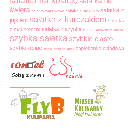
sałatka na kolację
sałatka na
święta
sałatka z
sałatka warstwowa
sałatka z brokułem
sałatka z kurczakiem
jajkiem
sałatka
sałatka z szynką
z makaronem
sernik
surówka do obiadu
szybka sałatka
szybkie ciasto
szybki obiad
zapiekanka obiadowa
zapiekanka na obiad