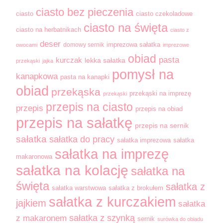
ciasto bez pieczenia
ciasto
ciasto czekoladowe
ciasto na święta
ciasto na herbatnikach
ciasto z
deser
domowy sernik
imprezowa sałatka
owocami
imprezowe
obiad
pasta
kurczak
lekka sałatka
przekąski
jajka
pomysł na
kanapkowa
pasta na kanapki
obiad
przekąska
przekąski na imprezę
przekąski
przepis na ciasto
przepis
przepis na obiad
przepis na sałatkę
przepis na sernik
sałatka
sałatka do pracy
sałatka imprezowa
sałatka
sałatka na imprezę
makaronowa
sałatka na kolację
sałatka na
święta
sałatka z
sałatka warstwowa
sałatka z brokułem
sałatka z kurczakiem
jajkiem
sałatka
sałatka z szynką
z makaronem
sernik
surówka do obiadu