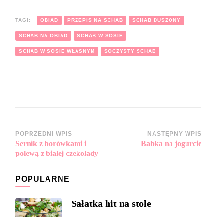
TAGI:
OBIAD
PRZEPIS NA SCHAB
SCHAB DUSZONY
SCHAB NA OBIAD
SCHAB W SOSIE
SCHAB W SOSIE WŁASNYM
SOCZYSTY SCHAB
Zobacz
POPRZEDNI WPIS
NASTĘPNY WPIS
Sernik z borówkami i
Babka na jogurcie
wpisy
polewą z białej czekolady
POPULARNE
Sałatka hit na stole