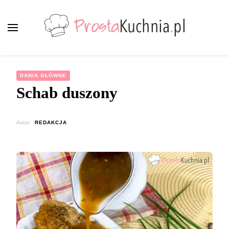
ProstaKuchnia.pl
Smaczne przepisy dla każdego!
DANIA GŁÓWNE
Schab duszony
Autor:
REDAKCJA