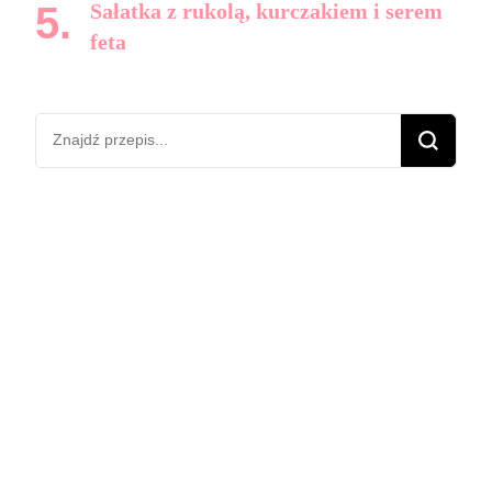
Sałatka z rukolą, kurczakiem i serem
feta
Szukasz
czegoś?