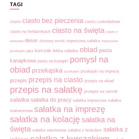
TAGI
ciasto bez pieczenia
ciasto
ciasto czekoladowe
ciasto na święta
ciasto na herbatnikach
ciasto z
deser
domowy sernik
imprezowa sałatka
owocami
imprezowe
obiad
pasta
kurczak
lekka sałatka
przekąski
jajka
pomysł na
kanapkowa
pasta na kanapki
obiad
przekąska
przekąski na imprezę
przekąski
przepis na ciasto
przepis
przepis na obiad
przepis na sałatkę
przepis na sernik
sałatka
sałatka do pracy
sałatka imprezowa
sałatka
sałatka na imprezę
makaronowa
sałatka na kolację
sałatka na
święta
sałatka z
sałatka warstwowa
sałatka z brokułem