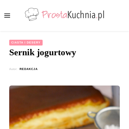
ProstaKuchnia.pl
Smaczne przepisy dla każdego!
CIASTA I DESERY
Sernik jogurtowy
Autor:
REDAKCJA