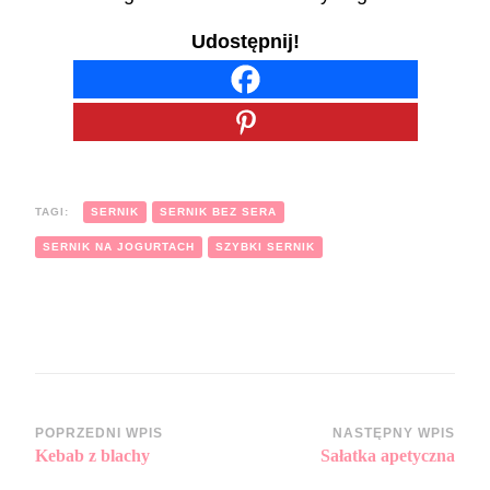
Udostępnij!
TAGI:
SERNIK
SERNIK BEZ SERA
SERNIK NA JOGURTACH
SZYBKI SERNIK
Zobacz
POPRZEDNI WPIS
NASTĘPNY WPIS
Kebab z blachy
Sałatka apetyczna
wpisy