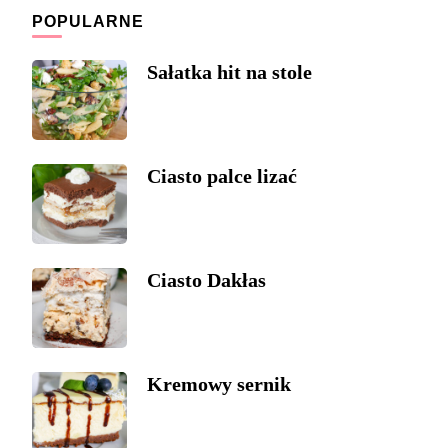
POPULARNE
Sałatka hit na stole
Ciasto palce lizać
Ciasto Dakłas
Kremowy sernik