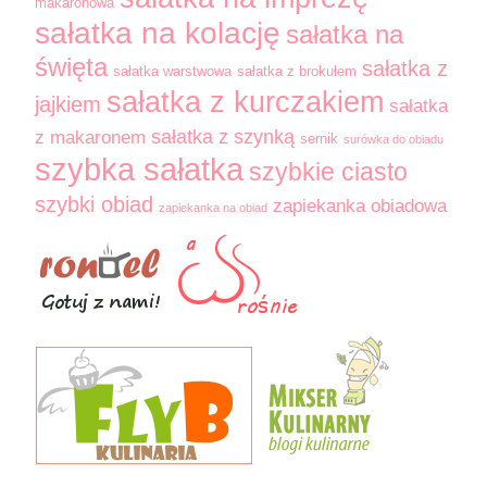
makaronowa
sałatka na kolację
sałatka na
święta
sałatka z
sałatka warstwowa
sałatka z brokułem
sałatka z kurczakiem
jajkiem
sałatka
sałatka z szynką
z makaronem
sernik
surówka do obiadu
szybka sałatka
szybkie ciasto
szybki obiad
zapiekanka obiadowa
zapiekanka na obiad