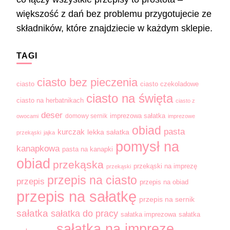
większość z dań bez problemu przygotujecie ze
składników, które znajdziecie w każdym sklepie.
TAGI
ciasto bez pieczenia
ciasto
ciasto czekoladowe
ciasto na święta
ciasto na herbatnikach
ciasto z
deser
domowy sernik
imprezowa sałatka
owocami
imprezowe
obiad
pasta
kurczak
lekka sałatka
przekąski
jajka
pomysł na
kanapkowa
pasta na kanapki
obiad
przekąska
przekąski na imprezę
przekąski
przepis na ciasto
przepis
przepis na obiad
przepis na sałatkę
przepis na sernik
sałatka
sałatka do pracy
sałatka imprezowa
sałatka
sałatka na imprezę