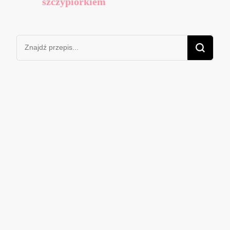
szczypiorkiem
Szukasz
czegoś?