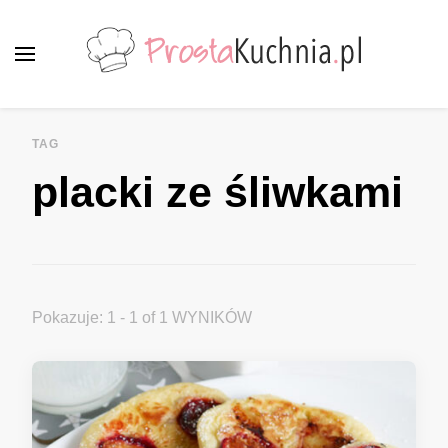
ProstaKuchnia.pl
Smaczne przepisy dla każdego!
TAG
placki ze śliwkami
Pokazuje: 1 - 1 of 1 WYNIKÓW