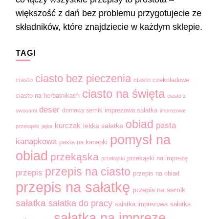
większość z dań bez problemu przygotujecie ze
składników, które znajdziecie w każdym sklepie.
TAGI
ciasto bez pieczenia
ciasto
ciasto czekoladowe
ciasto na święta
ciasto na herbatnikach
ciasto z
deser
domowy sernik
imprezowa sałatka
owocami
imprezowe
obiad
pasta
kurczak
lekka sałatka
przekąski
jajka
pomysł na
kanapkowa
pasta na kanapki
obiad
przekąska
przekąski na imprezę
przekąski
przepis na ciasto
przepis
przepis na obiad
przepis na sałatkę
przepis na sernik
sałatka
sałatka do pracy
sałatka imprezowa
sałatka
sałatka na imprezę