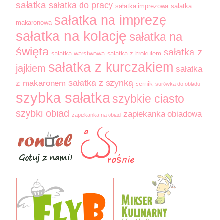
sałatka
sałatka do pracy
sałatka imprezowa
sałatka
sałatka na imprezę
makaronowa
sałatka na kolację
sałatka na
święta
sałatka z
sałatka warstwowa
sałatka z brokułem
sałatka z kurczakiem
jajkiem
sałatka
sałatka z szynką
z makaronem
sernik
surówka do obiadu
szybka sałatka
szybkie ciasto
szybki obiad
zapiekanka obiadowa
zapiekanka na obiad