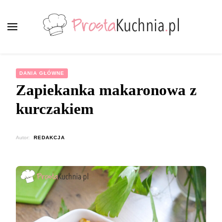
ProstaKuchnia.pl
Smaczne przepisy dla każdego!
DANIA GŁÓWNE
Zapiekanka makaronowa z
kurczakiem
Autor:
REDAKCJA