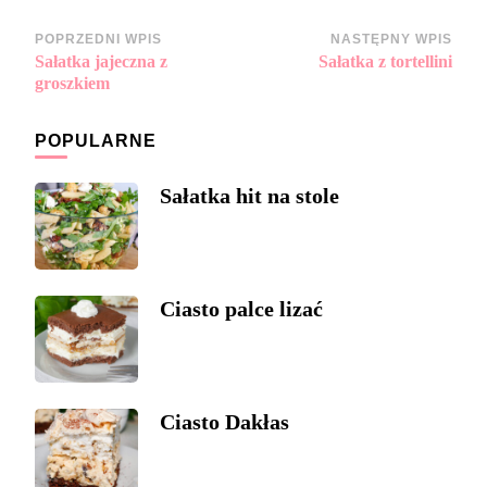
Zobacz
POPRZEDNI WPIS
NASTĘPNY WPIS
Sałatka jajeczna z
Sałatka z tortellini
wpisy
groszkiem
POPULARNE
Sałatka hit na stole
Ciasto palce lizać
Ciasto Dakłas