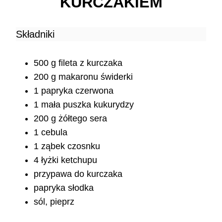
KURCZAKIEM
Składniki
500 g fileta z kurczaka
200 g makaronu świderki
1 papryka czerwona
1 mała puszka kukurydzy
200 g żółtego sera
1 cebula
1 ząbek czosnku
4 łyżki ketchupu
przypawa do kurczaka
papryka słodka
sól, pieprz