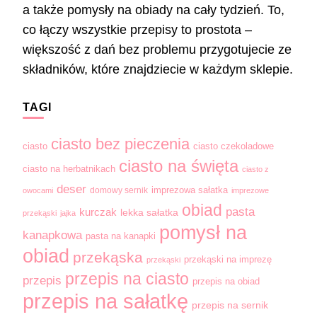
a także pomysły na obiady na cały tydzień. To,
co łączy wszystkie przepisy to prostota –
większość z dań bez problemu przygotujecie ze
składników, które znajdziecie w każdym sklepie.
TAGI
ciasto bez pieczenia
ciasto
ciasto czekoladowe
ciasto na święta
ciasto na herbatnikach
ciasto z
deser
domowy sernik
imprezowa sałatka
owocami
imprezowe
obiad
pasta
kurczak
lekka sałatka
przekąski
jajka
pomysł na
kanapkowa
pasta na kanapki
obiad
przekąska
przekąski na imprezę
przekąski
przepis na ciasto
przepis
przepis na obiad
przepis na sałatkę
przepis na sernik