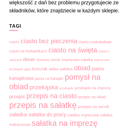
większość z dań bez problemu przygotujecie ze
składników, które znajdziecie w każdym sklepie.
TAGI
ciasto bez pieczenia
ciasto
ciasto czekoladowe
ciasto na święta
ciasto na herbatnikach
ciasto z
deser
domowy sernik
imprezowa sałatka
owocami
imprezowe
obiad
pasta
kurczak
lekka sałatka
przekąski
jajka
pomysł na
kanapkowa
pasta na kanapki
obiad
przekąska
przekąski na imprezę
przekąski
przepis na ciasto
przepis
przepis na obiad
przepis na sałatkę
przepis na sernik
sałatka
sałatka do pracy
sałatka imprezowa
sałatka
sałatka na imprezę
makaronowa