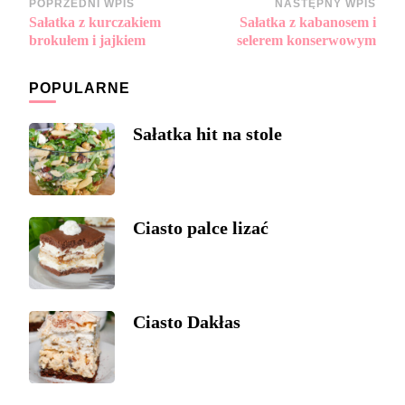
Zobacz
POPRZEDNI WPIS
NASTĘPNY WPIS
Sałatka z kurczakiem
Sałatka z kabanosem i
wpisy
brokułem i jajkiem
selerem konserwowym
POPULARNE
Sałatka hit na stole
Ciasto palce lizać
Ciasto Dakłas