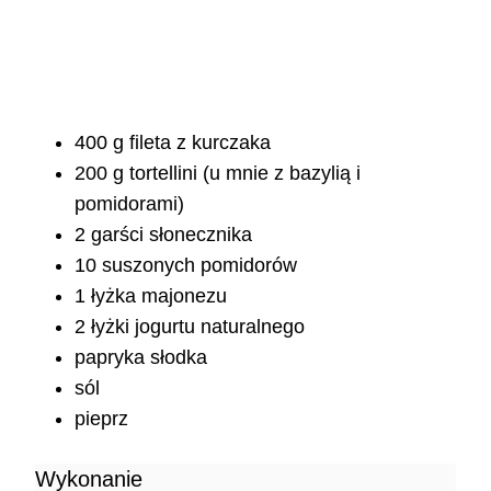
400 g fileta z kurczaka
200 g tortellini (u mnie z bazylią i
pomidorami)
2 garści słonecznika
10 suszonych pomidorów
1 łyżka majonezu
2 łyżki jogurtu naturalnego
papryka słodka
sól
pieprz
Wykonanie