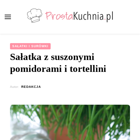
ProstaKuchnia.pl
Smaczne przepisy dla każdego!
SAŁATKI I SURÓWKI
Sałatka z suszonymi
pomidorami i tortellini
Autor:
REDAKCJA