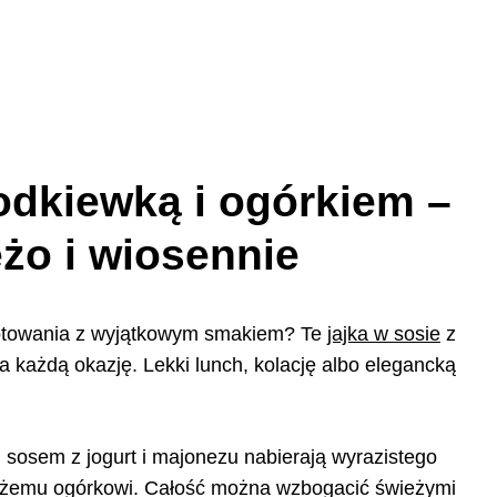
zodkiewką i ogórkiem –
eżo i wiosennie
ygotowania z wyjątkowym smakiem? Te
jajka w sosie
z
a każdą okazję. Lekki lunch, kolację albo elegancką
sosem z jogurt i majonezu nabierają wyrazistego
wieżemu ogórkowi. Całość można wzbogacić świeżymi