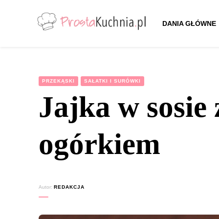
DANIA GŁÓWNE
ProstaKuchnia.pl
Smaczne przepisy dla każdego!
PRZEKĄSKI
SAŁATKI I SURÓWKI
Jajka w sosie
ogórkiem
Autor:
REDAKCJA