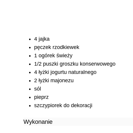
4 jajka
pęczek rzodkiewek
1 ogórek świeży
1/2 puszki groszku konserwowego
4 łyżki jogurtu naturalnego
2 łyżki majonezu
sól
pieprz
szczypiorek do dekoracji
Wykonanie